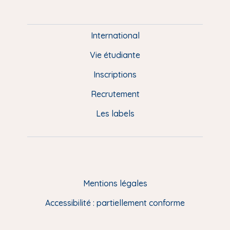
P
i
e
International
d
Vie étudiante
d
Inscriptions
e
Recrutement
p
Les labels
a
g
e
F
Mentions légales
R
Accessibilité : partiellement conforme