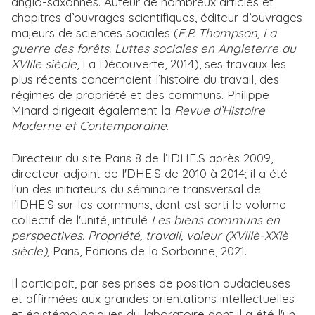
anglo-saxonnes. Auteur de nombreux articles et
chapitres d’ouvrages scientifiques, éditeur d’ouvrages
majeurs de sciences sociales (
E.P. Thompson, La
guerre des forêts. Luttes sociales en
Angleterre au
XVIIIe siècle
, La Découverte, 2014), ses travaux les
plus récents concernaient l’histoire du travail, des
régimes de propriété et des communs. Philippe
Minard dirigeait également la
Revue d’Histoire
Moderne et Contemporaine
.
Directeur du site Paris 8 de l’IDHE.S après 2009,
directeur adjoint de l'DHE.S de 2010 à 2014; il a été
l'un des initiateurs du séminaire transversal de
l'IDHE.S sur les communs, dont est sorti le volume
collectif de l'unité, intitulé
Les biens communs en
perspectives. Propriété, travail, valeur (XVIIIè-XXIè
siècle),
Paris, Editions de la Sorbonne, 2021.
Il participait, par ses prises de position audacieuses
et affirmées aux grandes orientations intellectuelles
et épistémologiques du laboratoire dont il a été l'un