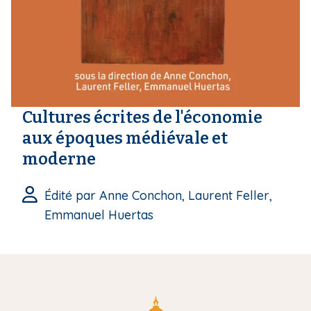
i
p
a
l
Cultures écrites de l'économie
aux époques médiévale et
moderne
Édité par Anne Conchon, Laurent Feller,
Emmanuel Huertas