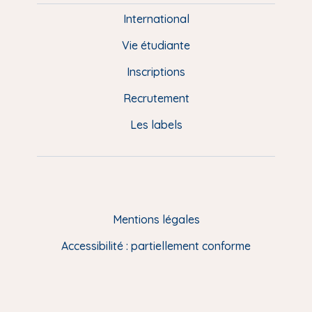
e
International
d
Vie étudiante
d
Inscriptions
e
Recrutement
p
Les labels
a
g
e
F
Mentions légales
R
Accessibilité : partiellement conforme